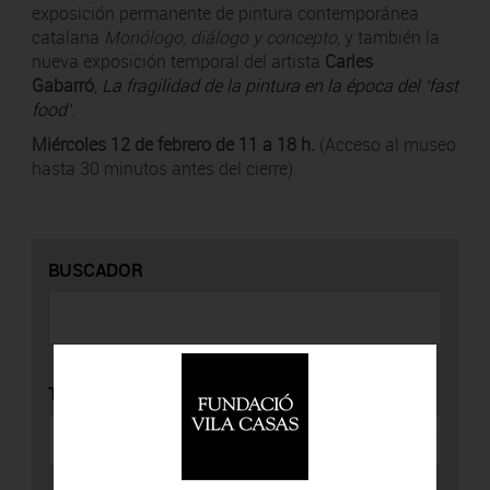
exposición permanente de pintura contemporánea
catalana
Monólogo, diálogo y concepto
, y también la
nueva exposición temporal del artista
Carles
Gabarró
,
La fragilidad de la pintura en la época del ‘fast
food’
.
Miércoles 12 de febrero de 11 a 18 h.
(Acceso al museo
hasta 30 minutos antes del cierre).
BUSCADOR
TIPO