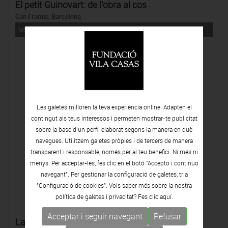
El petit Guinovart: de l’obra al cos
Can Framis, Barcelona
MÉS INFORMACIÓ I RESERVES
Les galetes milloren la teva experiència online. Adapten el
contingut als teus interessos i permeten mostrar-te publicitat
sobre la base d’un perfil elaborat segons la manera en què
navegues. Utilitzem galetes pròpies i de tercers de manera
transparent i responsable, només per al teu benefici. Ni més ni
menys. Per acceptar-les, fes clic en el botó "Accepto i continuo
navegant". Per gestionar la configuració de galetes, tria
"Configuració de cookies". Vols saber més sobre la nostra
política de galetes i privacitat? Fes clic
aquí.
Acceptar i seguir navegant
Refusar
LaVilaCasasAlAula