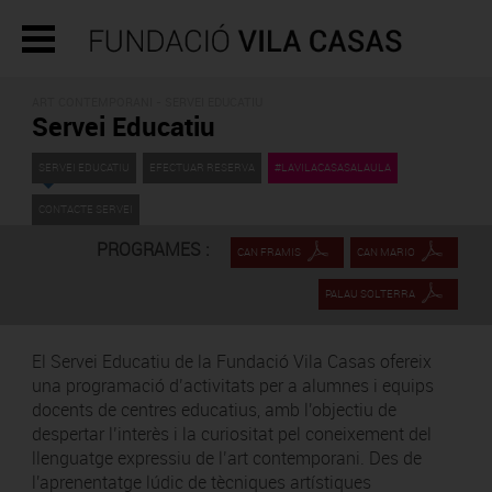
ART CONTEMPORANI - SERVEI EDUCATIU
Servei Educatiu
SERVEI EDUCATIU
EFECTUAR RESERVA
#LAVILACASASALAULA
CONTACTE SERVEI
PROGRAMES :
CAN FRAMIS
CAN MARIO
PALAU SOLTERRA
El Servei Educatiu de la Fundació Vila Casas ofereix
una programació d’activitats per a alumnes i equips
docents de centres educatius, amb l'objectiu de
despertar l’interès i la curiositat pel coneixement del
llenguatge expressiu de l’art contemporani. Des de
l'aprenentatge lúdic de tècniques artístiques