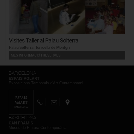
Visites Taller al Palau Solterra
Palau Solterra, Torroella de Montgrí
MÉS INFORMACIÓ I RESERVES
BARCELONA
ESPAIS VOLART
Exposicions Temporals d'Art Contemporani
BARCELONA
CAN FRAMIS
Museu de Pintura Contemporània