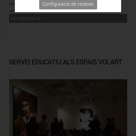
Configuració de cookies
Espai didàctic adreçat al professorat, del qual també en poden
gaudir les famílies i altres col·lectius.
MÉS INFORMACIÓ
SERVEI EDUCATIU ALS ESPAIS VOLART