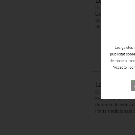
Los mundos de
Dilluns 17 | Abril | 
L'exposició de Mois
Volart "compenetra 
flexibilitat... amb 
Les galetes 
publicitat sobr
de manera transp
"Accepto i con
La farga de V
Diumenge 16 | Abril
Pep Admetlla revis
darreres dècades de
límits tradicionals 