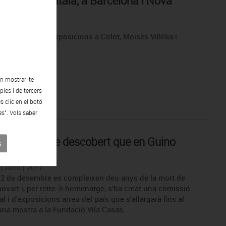
s de l´art català, a Barcelona i Nova
a
 Abril | 2017
art dedica tres exposicions a Cirlot, Moisès Villèlia i
cía-Álvarez.
en mostrar-te
ies i de tercers
s clic en el botó
es". Vols saber
ests anys he descobert que en Guino
s
i»
| Abril | 2017
12 de desembre es compleixen deu anys de la mort de
vart i, per retre-li homenatge, s'ha creat una comissió
al i d'exposicions arreu del país que s'allargarà fins al
na mostra a la Fundació Vila Casas.