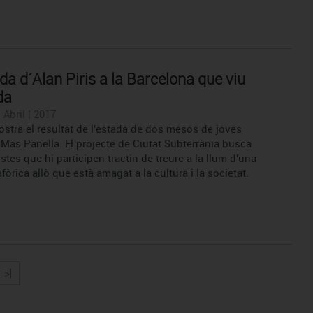
da d´Alan Piris a la Barcelona que viu
da
 Abril | 2017
stra el resultat de l'estada de dos mesos de joves
 Mas Panella. El projecte de Ciutat Subterrània busca
istes que hi participen tractin de treure a la llum d'una
òrica allò que està amagat a la cultura i la societat.
>|