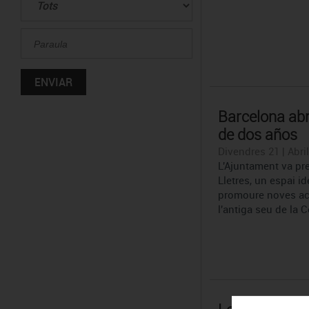
Barcelona abr
de dos años
Divendres 21 | Abril
L'Ajuntament va pre
Lletres, un espai ide
promoure noves acti
l'antiga seu de la