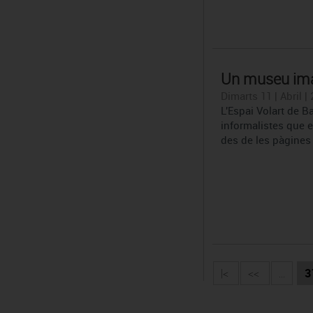
Un museu im
Dimarts 11 | Abril |
L'Espai Volart de 
informalistes que e
des de les pàgines 
|<
<<
...
3