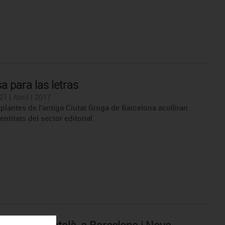
a para las letras
1 | Abril | 2017
plantes de l'antiga Ciutat Groga de Barcelona acolliran
 entitats del sector editorial.