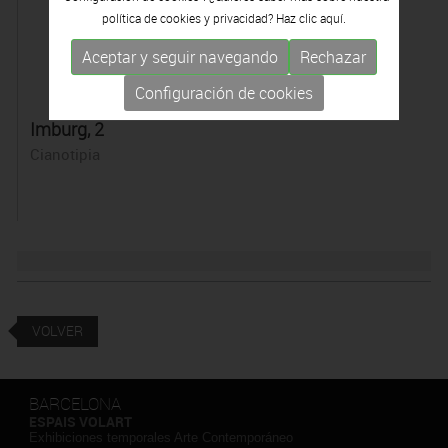
política de cookies y privacidad? Haz clic
aquí.
Aceptar y seguir navegando
Rechazar
Configuración de cookies
Imburg, 2
Cianotipia
VOLVER
BARCELONA
ESPAIS VOLART
Exhibiciones temporales Arte Contemporáneo