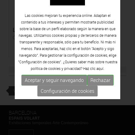
Las cookies mejoran tu experiencia online. Adaptan el
contenido a tus intereses y permiten mostrarte publicidad
La défense
sobre la base de un perfil elaborado según la manera en que
navegas. Utilizamos cookies propias y de terceros de manera
Óleo sobre tela
transparente y responsable, sólo para tu beneficio. Ni más ni
menos. Para aceptarlas, haz clic en el botón "Acepto y sigo
navegando". Para gestionar la configuración de cookies, elige
"Configuración de cookies". ¿Quieres saber más sobre nuestra
política de cookies y privacidad? Haz clic
aquí.
Aceptar y seguir navegando
Rechazar
VOLVER
Configuración de cookies
BARCELONA
ESPAIS VOLART
Exhibiciones temporales Arte Contemporáneo