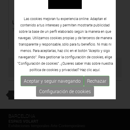
Las cookies mejoran tu experiencia online. Adaptan el
Un altre món: Tierra con arboles
contenido a tus intereses y permiten mostrarte publicidad
Técnica mixta
sobre la base de un perfil elaborado según la manera en que
navegas. Utilizamos cookies propias y de terceros de manera
transparente y responsable, sólo para tu beneficio. Ni más ni
menos. Para aceptarlas, haz clic en el botón "Acepto y sigo
navegando". Para gestionar la configuración de cookies, elige
"Configuración de cookies". ¿Quieres saber más sobre nuestra
VISITAR WEB DEL ARTISTA
política de cookies y privacidad? Haz clic
aquí.
Aceptar y seguir navegando
Rechazar
Configuración de cookies
VOLVER
BARCELONA
ESPAIS VOLART
Exhibiciones temporales Arte Contemporáneo