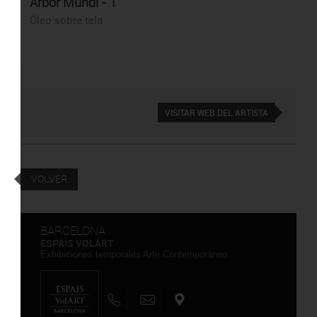
Arbor Mundi - 1
Óleo sobre tela
VISITAR WEB DEL ARTISTA
VOLVER
BARCELONA
ESPAIS VOLART
Exhibiciones temporales Arte Contemporáneo