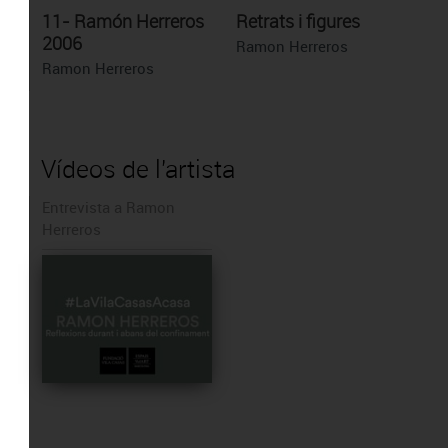
11- Ramón Herreros
Retrats i figures
2006
Ramon Herreros
Ramon Herreros
Vídeos de l'artista
Entrevista a Ramon
Herreros