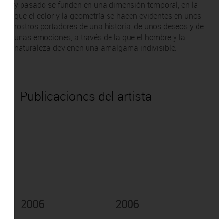
y pasado se funden en una dimensión temporal, en la
que el color y la geometría se hacen evidentes en unos
rostros portadores de una historia, de unos deseos y de
unas emociones, a través de la que el hombre y la
naturaleza devienen una amalgama indivisible.
Publicaciones del artista
2006
2006