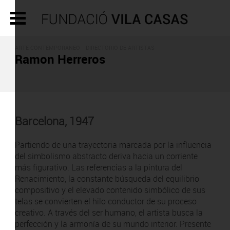
ARTE CONTEMPORÁNEO -
DIRECTORIO DE ARTISTAS
Ramon Herreros
Barcelona, 1947
Partiendo de una trayectoria marcada por la influencia
del simbolismo abstracto deriva hacia un corriente
más figurativo. Las referencias a la pintura del
Renacimiento, la constante búsqueda del equilibrio
compositivo y el elevado contenido simbólico de sus
telas se convierten el hilo conductor de su proceso
creativo. A través del ser humano, el artista busca la
perfección y la armonía de su mundo interior. Presente