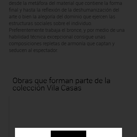
desde la metáfora del material que contiene la forma
final y hasta la reflexión de la deshumanización del
arte o bien la alegoría del dominio que ejercen las
estructuras sociales sobre el individuo.
Preferentemente trabaja el bronce, y por medio de una
habilidad técnica excepcional consigue unas
composiciones repletas de armonía que captan y
seducen al espectador.
Obras que forman parte de la
colección Vila Casas