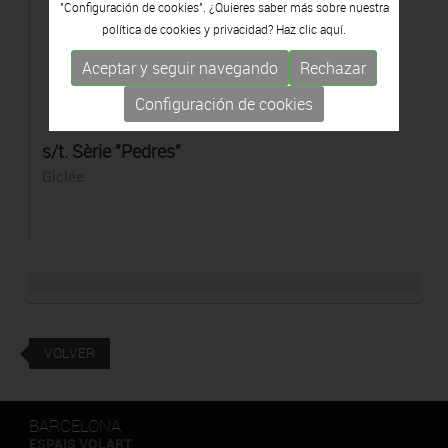
"Configuración de cookies". ¿Quieres saber más sobre nuestra
política de cookies y privacidad? Haz clic
aquí.
Aceptar y seguir navegando
Rechazar
Configuración de cookies
s/t. Sèrie "Pedres"
Giclée
VOLVER
BARCELONA
ESPAIS VOLART