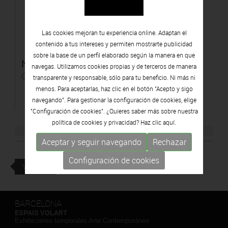
Las cookies mejoran tu experiencia online. Adaptan el
contenido a tus intereses y permiten mostrarte publicidad
sobre la base de un perfil elaborado según la manera en que
Nu
navegas. Utilizamos cookies propias y de terceros de manera
Óleo sobre tela
transparente y responsable, sólo para tu beneficio. Ni más ni
menos. Para aceptarlas, haz clic en el botón "Acepto y sigo
navegando". Para gestionar la configuración de cookies, elige
"Configuración de cookies". ¿Quieres saber más sobre nuestra
política de cookies y privacidad? Haz clic
aquí.
Aceptar y seguir navegando
Rechazar
Configuración de cookies
VOLVER
BARCELONA
ESPAIS VOLART
Exhibiciones temporales Arte Contemporáneo