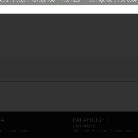
NA
PALAFRUGELL
CAN MARIO
ura Contemporánea
Museo de Escultura Contemporánea