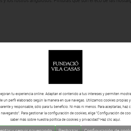
 y los rostros angulosos. Pinturas que son el eco de las nostál
ejoran tu experiencia online. Adaptan el contenido a tus intereses y permiten mostra
de un perfil elaborado según la manera en que navegas. Utilizamos cookies propias y
rente y responsable, sólo para tu beneficio. Ni más ni menos. Para aceptarlas, haz c
 navegando". Para gestionar la configuración de cookies, elige "Configuración de coo
saber más sobre nuestra política de cookies y privacidad? Haz clic
aquí.
eptar y seguir navegando
Rechazar
Configuración de cook