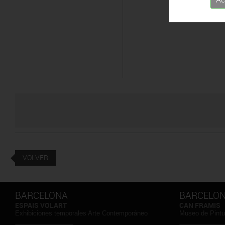
VOLVER
BARCELONA
BARCELO
ESPAIS VOLART
CAN FRAMIS
Exhibiciones temporales Arte Contemporáneo
Museo de Pint