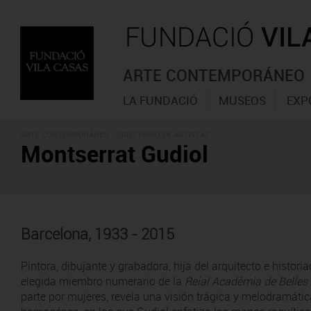
ARTE CONTEMPORÁNEO
LA FUNDACIÓ
MUSEOS
EXP
ARTE CONTEMPORÁNEO -
DIRECTORIO DE ARTISTAS
Montserrat Gudiol
Barcelona, 1933 - 2015
Pintora, dibujante y grabadora, hija del arquitecto e histor
elegida miembro numerario de la
Reial Acadèmia de Belles 
parte por mujeres, revela una visión trágica y melodramát