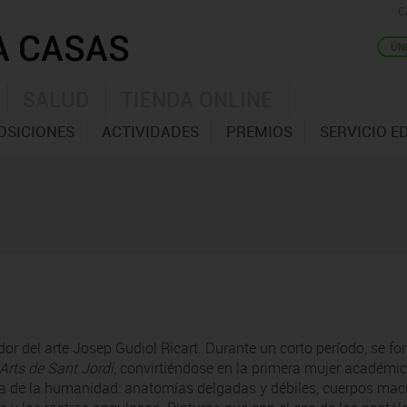
C
SALUD
TIENDA ONLINE
OSICIONES
ACTIVIDADES
PREMIOS
SERVICIO E
iador del arte Josep Gudiol Ricart. Durante un corto período, se f
Arts de Sant Jordi
, convirtiéndose en la primera mujer académi
ica de la humanidad: anatomías delgadas y débiles, cuerpos mac