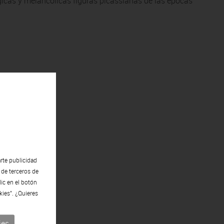
gicas y melancólicas figuras picassianas de las épocas
rte publicidad
 de terceros de
lic en el botón
kies". ¿Quieres
ies