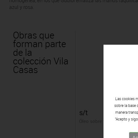
homogénea, en los que Gudiol enfatiza las manos raquíticas
azul y rosa.
Obras que
forman parte
de la
colección Vila
Casas
Las cookies m
sobre la base 
s/t
manera transpa
"Acepto y sigo
Óleo sobre tabla
Ac