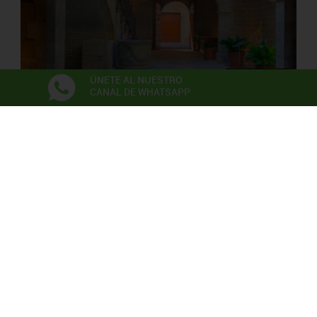
ÚNETE AL NUESTRO
CANAL DE WHATSAPP
PALAU SOLTERRA
Museo de Fotografia Contemporánea
Exposiciones
Anna Irina Russell
Neix en l’aire la primera flor
06/06/2026 - 22/11/2026