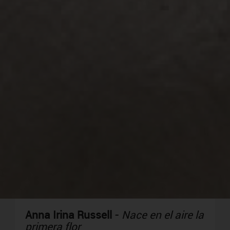
Anna Irina Russell
-
Nace en el aire la
primera flor