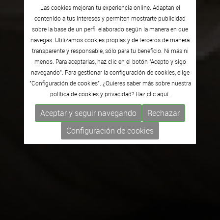
Las cookies mejoran tu experiencia online. Adaptan el
contenido a tus intereses y permiten mostrarte publicidad
sobre la base de un perfil elaborado según la manera en que
navegas. Utilizamos cookies propias y de terceros de manera
transparente y responsable, sólo para tu beneficio. Ni más ni
menos. Para aceptarlas, haz clic en el botón "Acepto y sigo
navegando". Para gestionar la configuración de cookies, elige
"Configuración de cookies". ¿Quieres saber más sobre nuestra
política de cookies y privacidad? Haz clic
aquí.
Aceptar y seguir navegando
Rechazar
Configuración de cookies