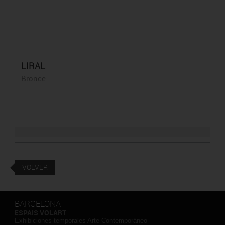
LIRAL
Bronce
VOLVER
BARCELONA
ESPAIS VOLART
Exhibiciones temporales Arte Contemporáneo