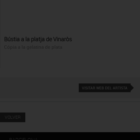
Bústia a la platja de Vinaròs
Cópia a la gelatina de plata
VISITAR WEB DEL ARTISTA
VOLVER
BARCELONA