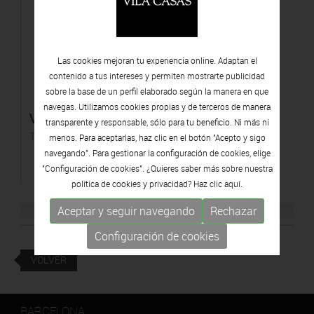
Las cookies mejoran tu experiencia online. Adaptan el
contenido a tus intereses y permiten mostrarte publicidad
sobre la base de un perfil elaborado según la manera en que
navegas. Utilizamos cookies propias y de terceros de manera
Vitralls d'escala
transparente y responsable, sólo para tu beneficio. Ni más ni
Témpera sobre tabla
menos. Para aceptarlas, haz clic en el botón "Acepto y sigo
navegando". Para gestionar la configuración de cookies, elige
"Configuración de cookies". ¿Quieres saber más sobre nuestra
política de cookies y privacidad? Haz clic
aquí.
Aceptar y seguir navegando
Rechazar
Configuración de cookies
VOLVER
BARCELONA