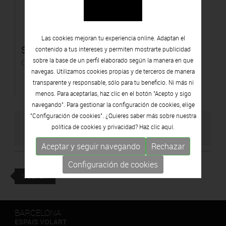
Las cookies mejoran tu experiencia online. Adaptan el
Solution
contenido a tus intereses y permiten mostrarte publicidad
sobre la base de un perfil elaborado según la manera en que
C-print
navegas. Utilizamos cookies propias y de terceros de manera
transparente y responsable, sólo para tu beneficio. Ni más ni
menos. Para aceptarlas, haz clic en el botón "Acepto y sigo
navegando". Para gestionar la configuración de cookies, elige
"Configuración de cookies". ¿Quieres saber más sobre nuestra
política de cookies y privacidad? Haz clic
aquí.
VISITAR WEB DEL ARTISTA
Aceptar y seguir navegando
Rechazar
Configuración de cookies
VOLVER
BARCELONA
ESPAIS VOLART