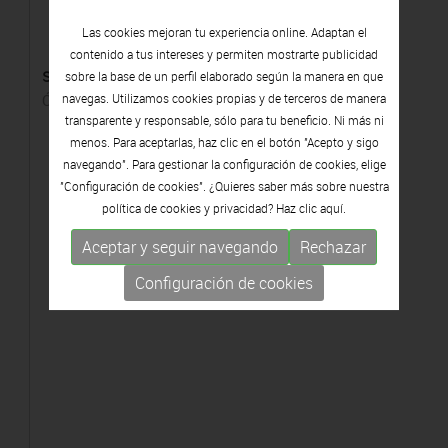
Las cookies mejoran tu experiencia online. Adaptan el
contenido a tus intereses y permiten mostrarte publicidad
s/t
sobre la base de un perfil elaborado según la manera en que
Óleo sobre tela
navegas. Utilizamos cookies propias y de terceros de manera
transparente y responsable, sólo para tu beneficio. Ni más ni
menos. Para aceptarlas, haz clic en el botón "Acepto y sigo
navegando". Para gestionar la configuración de cookies, elige
"Configuración de cookies". ¿Quieres saber más sobre nuestra
política de cookies y privacidad? Haz clic
aquí.
Aceptar y seguir navegando
Rechazar
Configuración de cookies