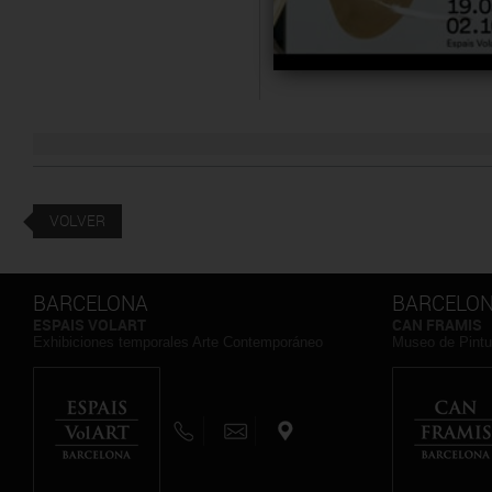
VOLVER
BARCELONA
BARCELO
ESPAIS VOLART
CAN FRAMIS
Exhibiciones temporales Arte Contemporáneo
Museo de Pint