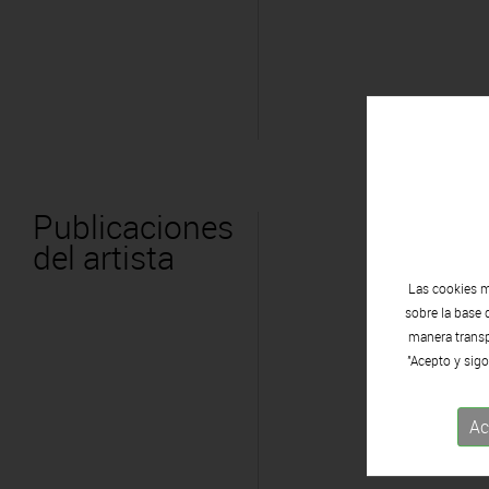
Publicaciones
del artista
Las cookies m
sobre la base 
manera transpa
"Acepto y sigo
Ac