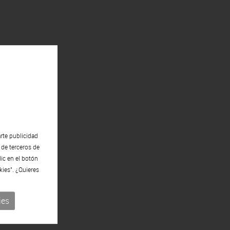
rte publicidad
 de terceros de
lic en el botón
kies". ¿Quieres
ies