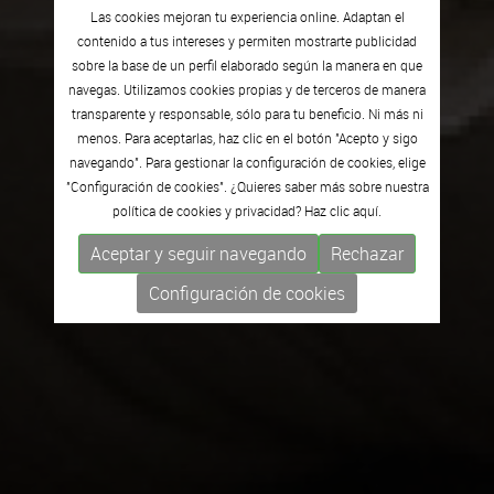
Las cookies mejoran tu experiencia online. Adaptan el
contenido a tus intereses y permiten mostrarte publicidad
sobre la base de un perfil elaborado según la manera en que
navegas. Utilizamos cookies propias y de terceros de manera
transparente y responsable, sólo para tu beneficio. Ni más ni
menos. Para aceptarlas, haz clic en el botón "Acepto y sigo
navegando". Para gestionar la configuración de cookies, elige
"Configuración de cookies". ¿Quieres saber más sobre nuestra
política de cookies y privacidad? Haz clic
aquí.
Aceptar y seguir navegando
Rechazar
Configuración de cookies