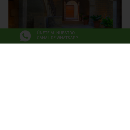
ÚNETE AL NUESTRO
CANAL DE WHATSAPP
PALAU SOLTERRA
Museo de Fotografia Contemporánea
Exposiciones
Anna Irina Russell
Neix en l’aire la primera flor
06/06/2026 - 22/11/2026