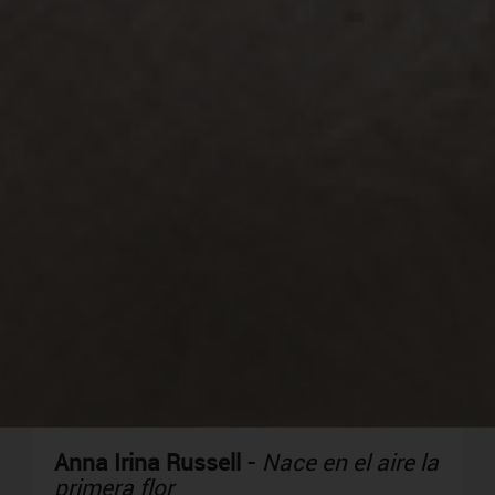
Anna Irina Russell
-
Nace en el aire la
primera flor