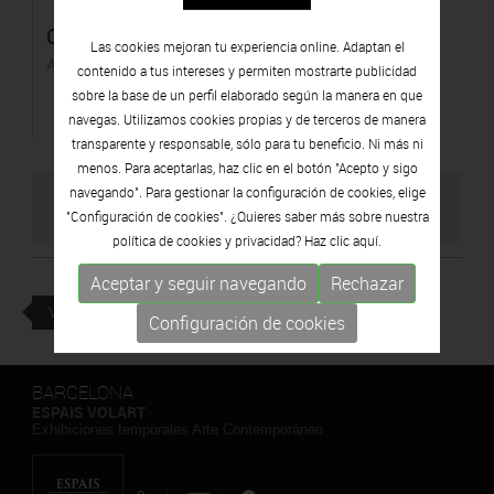
Corbes vermelles
Las cookies mejoran tu experiencia online. Adaptan el
Acrílco sobre tela
contenido a tus intereses y permiten mostrarte publicidad
sobre la base de un perfil elaborado según la manera en que
navegas. Utilizamos cookies propias y de terceros de manera
transparente y responsable, sólo para tu beneficio. Ni más ni
menos. Para aceptarlas, haz clic en el botón "Acepto y sigo
navegando". Para gestionar la configuración de cookies, elige
VISITAR WEB DEL ARTISTA
"Configuración de cookies". ¿Quieres saber más sobre nuestra
política de cookies y privacidad? Haz clic
aquí.
Aceptar y seguir navegando
Rechazar
VOLVER
Configuración de cookies
BARCELONA
ESPAIS VOLART
Exhibiciones temporales Arte Contemporáneo