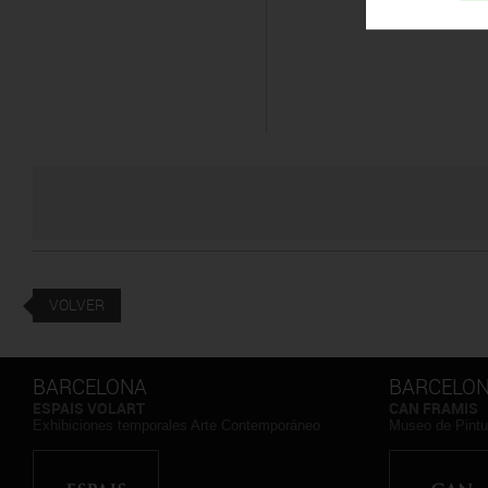
VOLVER
BARCELONA
BARCELO
ESPAIS VOLART
CAN FRAMIS
Exhibiciones temporales Arte Contemporáneo
Museo de Pint