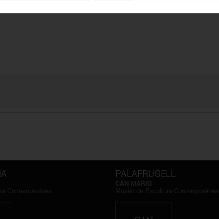
NA
PALAFRUGELL
CAN MARIO
ura Contemporánea
Museo de Escultura Contemporánea