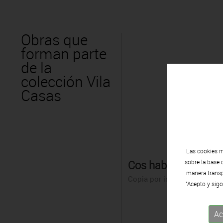
Obras que
forman parte
de la
colección Vila
Casas
Las cookies m
Cos habitat
sobre la base 
manera transpa
Copia por inyección de tint
"Acepto y sigo
Ac