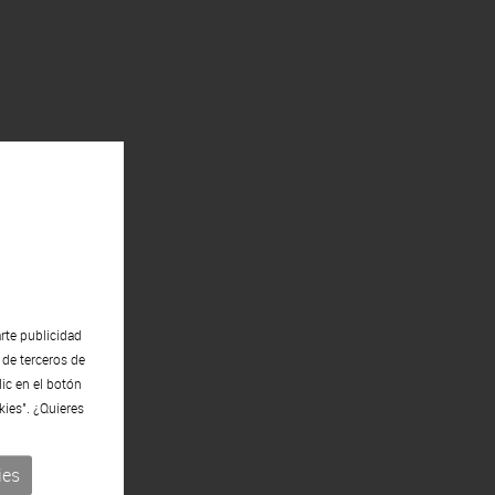
rte publicidad
 de terceros de
lic en el botón
kies". ¿Quieres
ies