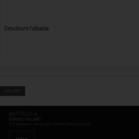
Descloure l'albada
VOLVER
BARCELONA
ESPAIS VOLART
Exhibiciones temporales Arte Contemporáneo