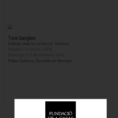
Tura Sanglas
Diàlegs amb la col·lecció: Ombres
Sábado 11 | Junio | 2016
Domingo 27 | Noviembre | 2016
Palau Solterra, Torroella de Montgrí