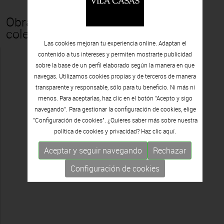
Obras que forman parte de la
colección Vila Casas
Las cookies mejoran tu experiencia online. Adaptan el
contenido a tus intereses y permiten mostrarte publicidad
sobre la base de un perfil elaborado según la manera en que
navegas. Utilizamos cookies propias y de terceros de manera
transparente y responsable, sólo para tu beneficio. Ni más ni
menos. Para aceptarlas, haz clic en el botón "Acepto y sigo
navegando". Para gestionar la configuración de cookies, elige
"Configuración de cookies". ¿Quieres saber más sobre nuestra
política de cookies y privacidad? Haz clic
aquí.
Aceptar y seguir navegando
Rechazar
Configuración de cookies