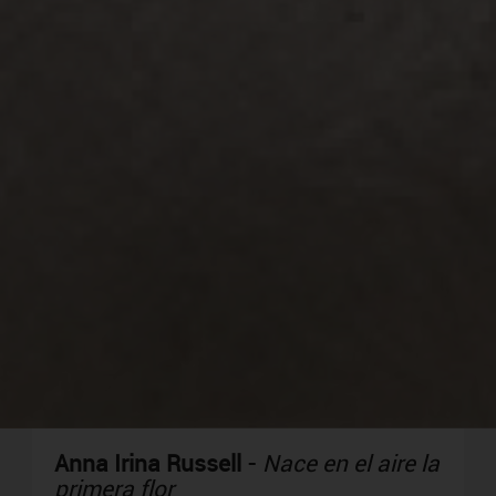
Anna Irina Russell
-
Nace en el aire la
primera flor