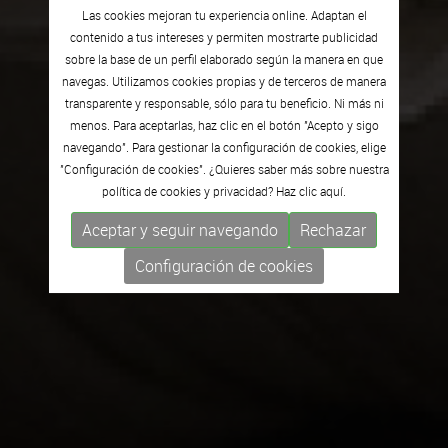
Las cookies mejoran tu experiencia online. Adaptan el
contenido a tus intereses y permiten mostrarte publicidad
sobre la base de un perfil elaborado según la manera en que
navegas. Utilizamos cookies propias y de terceros de manera
transparente y responsable, sólo para tu beneficio. Ni más ni
menos. Para aceptarlas, haz clic en el botón "Acepto y sigo
navegando". Para gestionar la configuración de cookies, elige
"Configuración de cookies". ¿Quieres saber más sobre nuestra
política de cookies y privacidad? Haz clic
aquí.
Aceptar y seguir navegando
Rechazar
Configuración de cookies