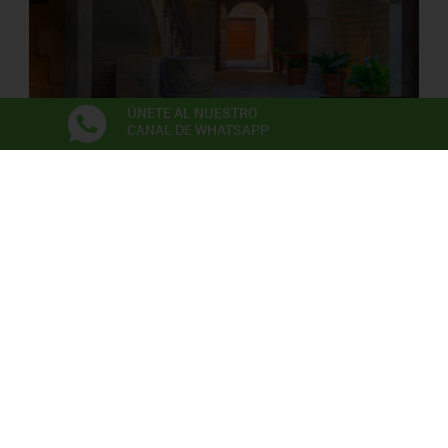
ÚNETE AL NUESTRO
CANAL DE WHATSAPP
PALAU SOLTERRA
Museo de Fotografia Contemporánea
Exposiciones
Anna Irina Russell
Neix en l’aire la primera flor
06/06/2026 - 22/11/2026