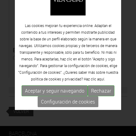
Las cookies mejoran tu experiencia online. Adaptan el
contenido a tus intereses y permiten mostrarte publicidad
sobre la base de un perfil elaborado según la manera en que
navegas. Utilizamos cookies propias y de terceros de manera
Braç-tensió
transparente y responsable, sólo para tu beneficio. Ni más ni
Óleo sobre tela
menos. Para aceptarlas, haz clic en el botón "Acepto y sigo
navegando". Para gestionar la configuración de cookies, elige
"Configuración de cookies". ¿Quieres saber más sobre nuestra
política de cookies y privacidad? Haz clic
aquí.
Aceptar y seguir navegando
Rechazar
Configuración de cookies
VOLVER
BARCELONA