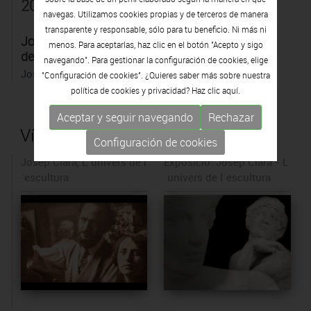
2020
navegas. Utilizamos cookies propias y de terceros de manera
transparente y responsable, sólo para tu beneficio. Ni más ni
Josep Clarà i l'univers
menos. Para aceptarlas, haz clic en el botón "Acepto y sigo
de l'escultura
navegando". Para gestionar la configuración de cookies, elige
Josep Clarà
"Configuración de cookies". ¿Quieres saber más sobre nuestra
política de cookies y privacidad? Haz clic
aquí.
Aceptar y seguir navegando
Rechazar
Vídeos de l'artista
Configuración de cookies
Josep Clarà, L´univers de l
Exposició: Josep Clarà - L
´escultura
´univers de l´escultura