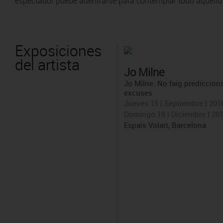
espectador puede adentrarse para contemplar todo aquello q
Exposiciones
del artista
Jo Milne
Jo Milne. No faig prediccions
excuses
Jueves 15 | Septiembre | 201
Domingo 18 | Diciembre | 20
Espais Volart, Barcelona