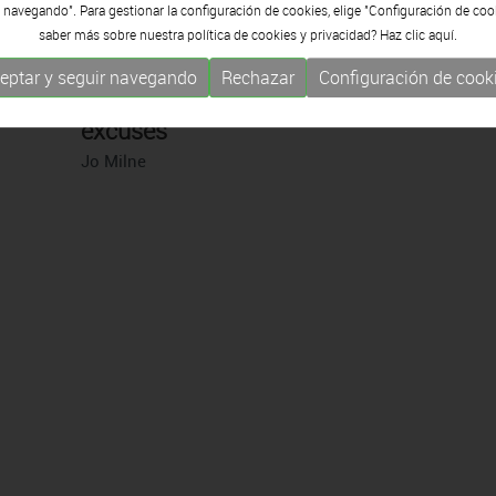
 navegando". Para gestionar la configuración de cookies, elige "Configuración de coo
saber más sobre nuestra política de cookies y privacidad? Haz clic
aquí.
2016
eptar y seguir navegando
Rechazar
Configuración de cook
No faig prediccions, sinó
excuses
Jo Milne