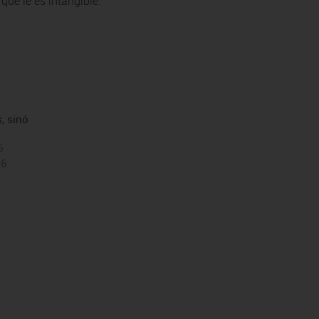
ue le es intangible.
, sinó
6
16