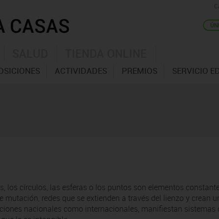
C
SALUD
TIENDA ONLINE
OSICIONES
ACTIVIDADES
PREMIOS
SERVICIO E
s, los círculos, las esferas o los puntos son elementos constant
e mutación, redes que se extienden a través del lienzo y crean 
ecciones nacionales como internacionales, manifiestan sistemas