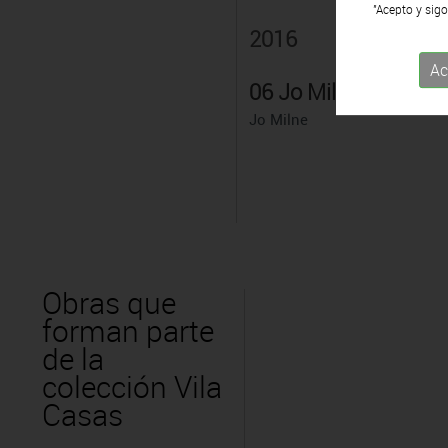
"Acepto y sigo
2016
Ac
06 Jo Milne
Jo Milne
Obras que
forman parte
de la
colección Vila
Casas