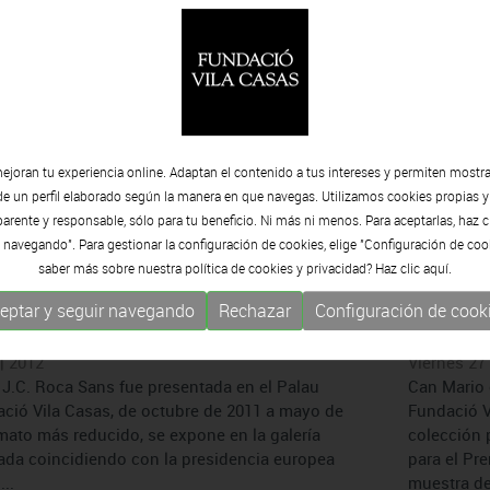
ila Casas rendirá homenaje a
Palafrug
Jueves 16 
Una cincue
| 2012
escultura 
sada por Bonart Cultural y la Fundació Lluís
trece escu
vulgar el legado del artista con un programa
en el Muse
rado sobre todo en reivindicar su rico fondo
una exposic
au Solterra se unirá a este homenaje
ejoran tu experiencia online. Adaptan el contenido a tus intereses y permiten mostra
de un perfil elaborado según la manera en que navegas. Utilizamos cookies propias y
rente y responsable, sólo para tu beneficio. Ni más ni menos. Para aceptarlas, haz c
 navegando". Para gestionar la configuración de cookies, elige "Configuración de coo
saber más sobre nuestra política de cookies y privacidad? Haz clic
aquí.
llem de Peratallada hace itinerar
Los cen
eptar y seguir navegando
Rechazar
Configuración de cook
Xipre-la frontera.
Casas
| 2012
Viernes 27 
 J.C. Roca Sans fue presentada en el Palau
Can Mario 
dació Vila Casas, de octubre de 2011 a mayo de
Fundació Vi
rmato más reducido, se expone en la galería
colección 
lada coincidiendo con la presidencia europea
para el Pr
..
muestra del