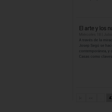
El arte y los
Miércoles 18 | Julio
A través de la mirad
Josep Segú se hace 
contemporánea, y d
Casas como claves p
|<
<<
...
4