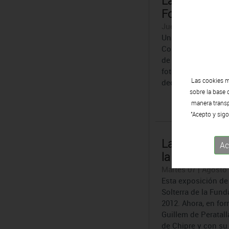
La Fundació V
Fontserè
Jueves 23 | Agosto 
Una comisión impul
Coromina quiere di
de actividades cent
fotográfico, el Pal
Las cookies m
dedicándole ...
sobre la base 
manera transpa
"Acepto y sigo
La galería Gui
Ac
la exposición 
Martes 07 | Agosto 
Esta exposición de
Solterra de la Fun
2012. Ahora, en fo
Guillem de Peratal
de Chipre y con su .