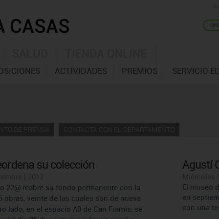
C
SALUD
TIENDA ONLINE
OSICIONES
ACTIVIDADES
PREMIOS
SERVICIO E
NTO DE PRENSA
CONTACTA CON EL DEPARTAMENTO
ordena su colección
Agustí 
iembre | 2012
Miércoles 
El museo d
ito 22@ reabre su fondo permanente con la
en septiem
5 obras, veinte de las cuales son de nueva
con una te
ro lado, en el espacio A0 de Can Framis, se