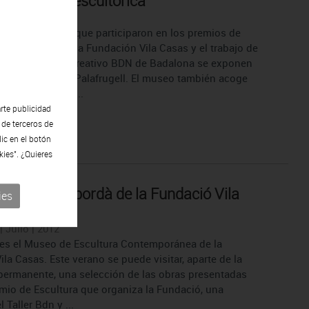
ell, capital escultórica
| Agosto | 2012
ntena de obras que participaron en los premios de
convocados por la Fundación Vila Casas y el trabajo de
ltores del taller creativo BDN de Badalona se exponen
o Can Mario de Palafrugell. El museo también acoge
ión de pintura ...
rte publicidad
 de terceros de
lic en el botón
kies". ¿Quieres
tros del Empordà de la Fundació Vila
ies
| Julio | 2012
es el Museo de Escultura Contemporánea de la
la Casas. Este verano se puede visitar, aparte de la
permanente, una selección de las obras presentadas
emio de Escultura que organiza la Fundació, una
 Taller Bdn y ...