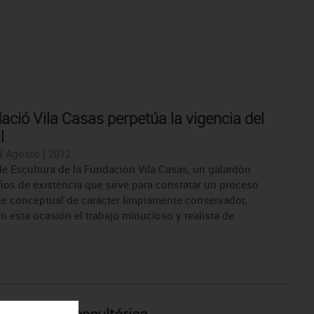
ació Vila Casas perpetúa la vigencia del
l
| Agosto | 2012
de Escultura de la Fundación Vila Casas, un galardón
ños de existencia que sirve para constatar un proceso
ue conceptual de carácter limpiamente conservador,
n esta ocasión el trabajo minucioso y realista de