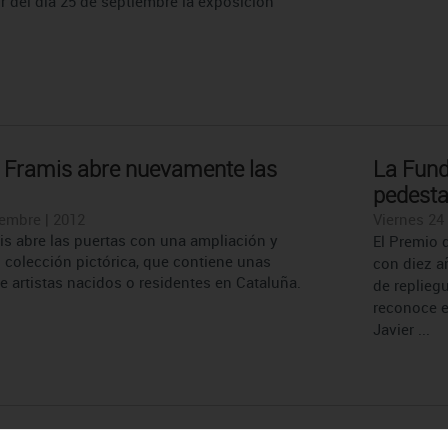
tir del día 25 de septiembre la exposición
 Framis abre nuevamente las
La Fund
pedesta
embre | 2012
Viernes 24 
s abre las puertas con una ampliación y
El Premio 
 colección pictórica, que contiene unas
con diez a
e artistas nacidos o residentes en Cataluña.
de replieg
reconoce e
Javier ...