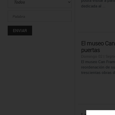
podrá visitar a par
dedicada al ...
El museo Can
puertas
Domingo 02 | Septi
El museo Can Frami
reordenación de su
trescientas obras d