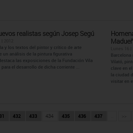
 nuevos realistas según Josep Segú
Homenaj
Madueño
 | 2012
a y los textos del pintor y crítico de arte
Lunes 16 | 
un análisis de la pintura figurativa
Barcelona 
estaca las exposiciones de la Fundación Vila
Vilató, pin
ara el desarrollo de dicha corriente ...
clave en e
la ciudad 
visitar en e
31
432
433
434
435
436
437
...
>>