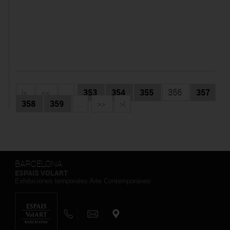
|<
<<
...
353
354
355
356
357
358
359
...
>>
>|
BARCELONA
ESPAIS VOLART
Exhibiciones temporales Arte Contemporáneo