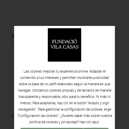
Entrevista a Isidre Manils
Martes 02 | Mayo | 2017
Las cookies mejoran tu experiencia online. Adaptan el
contenido a tus intereses y permiten mostrarte publicidad
sobre la base de un perfil elaborado según la manera en que
navegas. Utilizamos cookies propias y de terceros de manera
transparente y responsable, sólo para tu beneficio. Ni más ni
menos. Para aceptarlas, haz clic en el botón "Acepto y sigo
navegando". Para gestionar la configuración de cookies, elige
Cadaqués, Meca de l´art
"Configuración de cookies". ¿Quieres saber más sobre nuestra
política de cookies y privacidad? Haz clic
aquí.
Viernes 28 | Abril | 2017