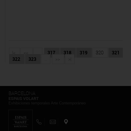
|<
<<
...
317
318
319
320
321
322
323
...
>>
>|
BARCELONA
ESPAIS VOLART
Exhibiciones temporales Arte Contemporáneo