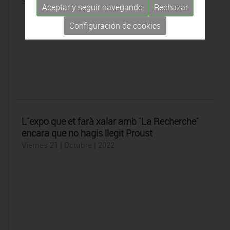
Sábado 22 | Octubre | 2022
Aceptar y seguir navegando
Rechazar
Configuración de cookies
L´expo que et farà xalar amb ´La Recherche´
encara que no hagis llegit Proust
Viernes 21 | Octubre | 2022