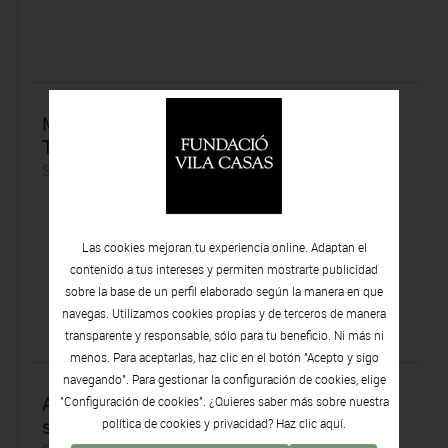
Marsans, el mundo literario de Proust y
Tusquets, protagonistas de Espais Volart
Sábado 22 | Octubre | 2022
Las cookies mejoran tu experiencia online. Adaptan el
contenido a tus intereses y permiten mostrarte publicidad
sobre la base de un perfil elaborado según la manera en que
navegas. Utilizamos cookies propias y de terceros de manera
transparente y responsable, sólo para tu beneficio. Ni más ni
menos. Para aceptarlas, haz clic en el botón "Acepto y sigo
navegando". Para gestionar la configuración de cookies, elige
Antoni Vila Casas: “L’esperit del mecenatge
"Configuración de cookies". ¿Quieres saber más sobre nuestra
s’ha perdut molt, i em dol”
política de cookies y privacidad? Haz clic
aquí.