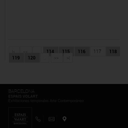
|<
<<
...
114
115
116
117
118
119
120
...
>>
>|
BARCELONA
ESPAIS VOLART
Exhibiciones temporales Arte Contemporáneo