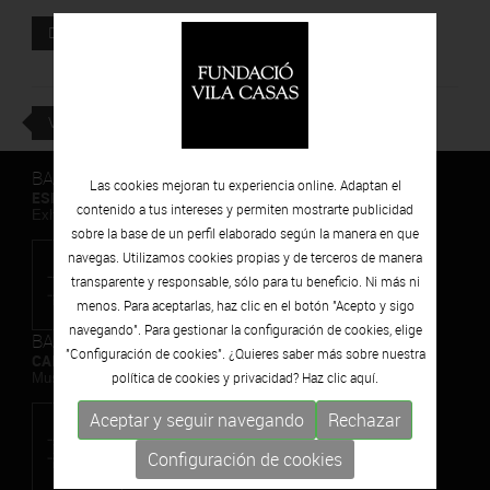
Documento adjunto
DESCARGAR
VOLVER
BARCELONA
Las cookies mejoran tu experiencia online. Adaptan el
ESPAIS VOLART
contenido a tus intereses y permiten mostrarte publicidad
Exhibiciones temporales Arte Contemporáneo
sobre la base de un perfil elaborado según la manera en que
navegas. Utilizamos cookies propias y de terceros de manera
transparente y responsable, sólo para tu beneficio. Ni más ni
menos. Para aceptarlas, haz clic en el botón "Acepto y sigo
navegando". Para gestionar la configuración de cookies, elige
BARCELONA
"Configuración de cookies". ¿Quieres saber más sobre nuestra
CAN FRAMIS
política de cookies y privacidad? Haz clic
aquí.
Museo de Pintura Contemporánea
Aceptar y seguir navegando
Rechazar
Configuración de cookies