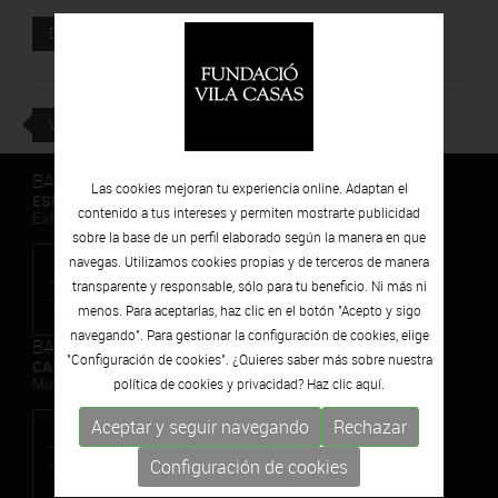
Documento adjunto
DESCARGAR
VOLVER
BARCELONA
Las cookies mejoran tu experiencia online. Adaptan el
ESPAIS VOLART
contenido a tus intereses y permiten mostrarte publicidad
Exhibiciones temporales Arte Contemporáneo
sobre la base de un perfil elaborado según la manera en que
navegas. Utilizamos cookies propias y de terceros de manera
transparente y responsable, sólo para tu beneficio. Ni más ni
menos. Para aceptarlas, haz clic en el botón "Acepto y sigo
navegando". Para gestionar la configuración de cookies, elige
BARCELONA
"Configuración de cookies". ¿Quieres saber más sobre nuestra
CAN FRAMIS
política de cookies y privacidad? Haz clic
aquí.
Museo de Pintura Contemporánea
Aceptar y seguir navegando
Rechazar
Configuración de cookies