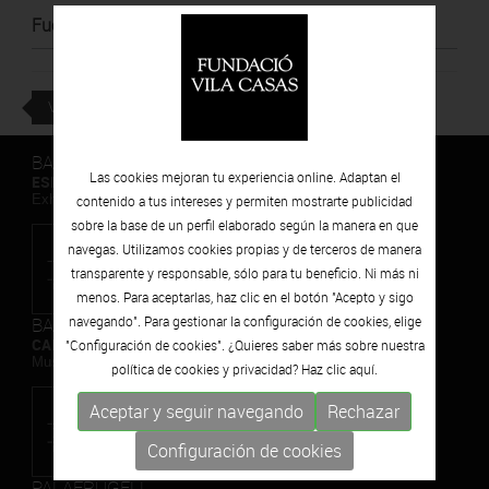
Fuente
:
Bonart
VOLVER
BARCELONA
Las cookies mejoran tu experiencia online. Adaptan el
ESPAIS VOLART
Exhibiciones temporales Arte Contemporáneo
contenido a tus intereses y permiten mostrarte publicidad
sobre la base de un perfil elaborado según la manera en que
navegas. Utilizamos cookies propias y de terceros de manera
transparente y responsable, sólo para tu beneficio. Ni más ni
menos. Para aceptarlas, haz clic en el botón "Acepto y sigo
BARCELONA
navegando". Para gestionar la configuración de cookies, elige
CAN FRAMIS
"Configuración de cookies". ¿Quieres saber más sobre nuestra
Museo de Pintura Contemporánea
política de cookies y privacidad? Haz clic
aquí.
Aceptar y seguir navegando
Rechazar
Configuración de cookies
PALAFRUGELL