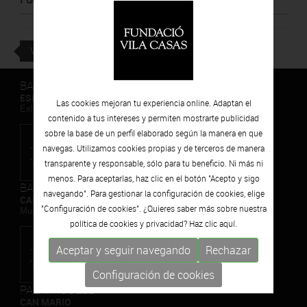
con cuatro
instalaciones hechas a
propósito por este
espacio
VOLVER
BARCELONA
ESPAIS VOLART
Las cookies mejoran tu experiencia online. Adaptan el
Exhibiciones temporales Arte Contemporáneo
contenido a tus intereses y permiten mostrarte publicidad
sobre la base de un perfil elaborado según la manera en que
navegas. Utilizamos cookies propias y de terceros de manera
transparente y responsable, sólo para tu beneficio. Ni más ni
menos. Para aceptarlas, haz clic en el botón "Acepto y sigo
BARCELONA
navegando". Para gestionar la configuración de cookies, elige
CAN FRAMIS
"Configuración de cookies". ¿Quieres saber más sobre nuestra
Museo de Pintura Contemporánea
política de cookies y privacidad? Haz clic
aquí.
Aceptar y seguir navegando
Rechazar
Configuración de cookies
PALAFRUGELL
CAN MARIO