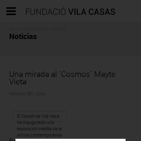
ARTE CONTEMPORÁNEO - PRENSA
Noticias
Una mirada al ´Cosmos´ Mayte
Vieta
Viernes 08 | Julio
El Castell de Vila-seca
ha inaugurado una
exposición inédita de la
artista contemporánea
Fuente
:
Diari Més