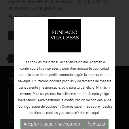
espectáculos del festival Temporada Alta a estas
poblaciones ampurdanesas.
Fuente
:
Diari de Girona
Documento adjunto
DESCARGAR
VOLVER
Las cookies mejoran tu experiencia online. Adaptan el
contenido a tus intereses y permiten mostrarte publicidad
BARCELONA
sobre la base de un perfil elaborado según la manera en que
ESPAIS VOLART
navegas. Utilizamos cookies propias y de terceros de manera
Exhibiciones temporales Arte Contemporáneo
transparente y responsable, sólo para tu beneficio. Ni más ni
menos. Para aceptarlas, haz clic en el botón "Acepto y sigo
navegando". Para gestionar la configuración de cookies, elige
"Configuración de cookies". ¿Quieres saber más sobre nuestra
política de cookies y privacidad? Haz clic
aquí.
BARCELONA
CAN FRAMIS
Aceptar y seguir navegando
Rechazar
Museo de Pintura Contemporánea