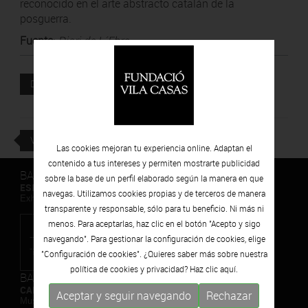
reconocido en el arte abstracto catalán de la
posguerra.
Fuente
:
Diari de L´Ebre
Documento adjunto
DESCARGAR
VOLVER
Las cookies mejoran tu experiencia online. Adaptan el
contenido a tus intereses y permiten mostrarte publicidad
BARCELONA
sobre la base de un perfil elaborado según la manera en que
ESPAIS VOLART
navegas. Utilizamos cookies propias y de terceros de manera
Exhibiciones temporales Arte Contemporáneo
transparente y responsable, sólo para tu beneficio. Ni más ni
menos. Para aceptarlas, haz clic en el botón "Acepto y sigo
navegando". Para gestionar la configuración de cookies, elige
"Configuración de cookies". ¿Quieres saber más sobre nuestra
política de cookies y privacidad? Haz clic
aquí.
BARCELONA
CAN FRAMIS
Aceptar y seguir navegando
Rechazar
Museo de Pintura Contemporánea