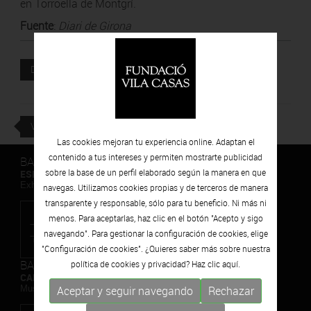
en Torroella de Montgrí.
Fuente
:
Diari de Girona
Documento adjunto
DESCARGAR
VOLVER
Las cookies mejoran tu experiencia online. Adaptan el
contenido a tus intereses y permiten mostrarte publicidad
BARCELONA
sobre la base de un perfil elaborado según la manera en que
ESPAIS VOLART
Exhibiciones temporales Arte Contemporáneo
navegas. Utilizamos cookies propias y de terceros de manera
transparente y responsable, sólo para tu beneficio. Ni más ni
menos. Para aceptarlas, haz clic en el botón "Acepto y sigo
navegando". Para gestionar la configuración de cookies, elige
"Configuración de cookies". ¿Quieres saber más sobre nuestra
BARCELONA
política de cookies y privacidad? Haz clic
aquí.
CAN FRAMIS
Museo de Pintura Contemporánea
Aceptar y seguir navegando
Rechazar