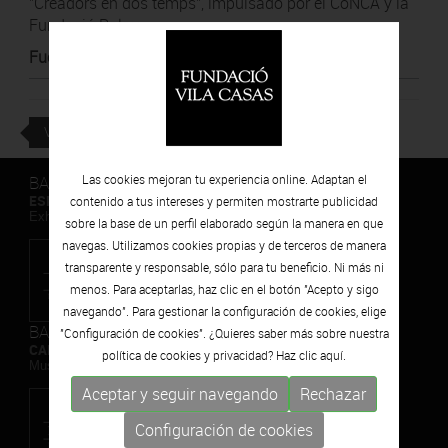
"Creadors en dos temps", impulsado por el CoNCA y la
Fundació Palau.
Fuente
:
Núvol - Diari Digital de Cultura en Català
VOLVER
BARCELONA
Las cookies mejoran tu experiencia online. Adaptan el
ESPAIS VOLART
contenido a tus intereses y permiten mostrarte publicidad
Exhibiciones temporales Arte Contemporáneo
sobre la base de un perfil elaborado según la manera en que
navegas. Utilizamos cookies propias y de terceros de manera
transparente y responsable, sólo para tu beneficio. Ni más ni
menos. Para aceptarlas, haz clic en el botón "Acepto y sigo
navegando". Para gestionar la configuración de cookies, elige
BARCELONA
"Configuración de cookies". ¿Quieres saber más sobre nuestra
CAN FRAMIS
política de cookies y privacidad? Haz clic
aquí.
Museo de Pintura Contemporánea
Aceptar y seguir navegando
Rechazar
Configuración de cookies