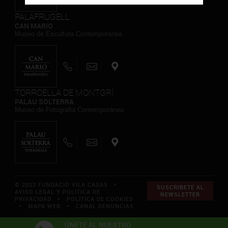
PALAFRUGELL
CAN MARIO
Museo de Escultura Contemporánea
TORROELLA DE MONTGRÍ
PALAU SOLTERRA
Museo de Fotografia Contemporánea
© 2023 FUNDACIÓ VILA CASAS *
SUSCRIBETE AL
AVISO LEGAL Y POLÍTICA DE
NEWSLETTER
PRIVACIDAD
*
POLÍTICA DE COOKIES
*
MAPA WEB
*
CANAL DENUNCIAS
ÚNETE AL NUESTRO