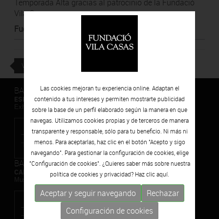
Temporada Alta gracias al patrocinio de la Fundació
Vila Casas.
Fuente
:
Pàgina oficial de Temporada Alta
VOLVER
Las cookies mejoran tu experiencia online. Adaptan el
BARCELONA
ESPAIS VOLART
contenido a tus intereses y permiten mostrarte publicidad
Exhibiciones temporales Arte Contemporáneo
sobre la base de un perfil elaborado según la manera en que
navegas. Utilizamos cookies propias y de terceros de manera
transparente y responsable, sólo para tu beneficio. Ni más ni
menos. Para aceptarlas, haz clic en el botón "Acepto y sigo
navegando". Para gestionar la configuración de cookies, elige
BARCELONA
"Configuración de cookies". ¿Quieres saber más sobre nuestra
CAN FRAMIS
política de cookies y privacidad? Haz clic
aquí.
Museo de Pintura Contemporánea
Aceptar y seguir navegando
Rechazar
Configuración de cookies