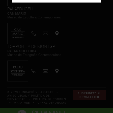
PALAFRUGELL
CAN MARIO
Museo de Escultura Contemporánea
TORROELLA DE MONTGRÍ
PALAU SOLTERRA
Museo de Fotografia Contemporánea
© 2023 FUNDACIÓ VILA CASAS *
SUSCRIBETE AL
AVISO LEGAL Y POLÍTICA DE
NEWSLETTER
PRIVACIDAD
*
POLÍTICA DE COOKIES
*
MAPA WEB
*
CANAL DENUNCIAS
ÚNETE AL NUESTRO