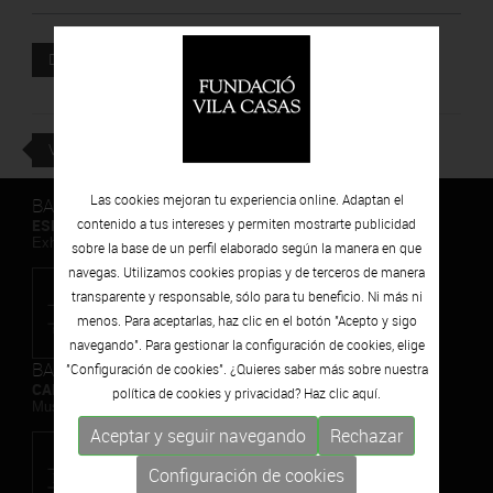
Documento adjunto
DESCARGAR
VOLVER
Las cookies mejoran tu experiencia online. Adaptan el
BARCELONA
ESPAIS VOLART
contenido a tus intereses y permiten mostrarte publicidad
Exhibiciones temporales Arte Contemporáneo
sobre la base de un perfil elaborado según la manera en que
navegas. Utilizamos cookies propias y de terceros de manera
transparente y responsable, sólo para tu beneficio. Ni más ni
menos. Para aceptarlas, haz clic en el botón "Acepto y sigo
navegando". Para gestionar la configuración de cookies, elige
BARCELONA
"Configuración de cookies". ¿Quieres saber más sobre nuestra
CAN FRAMIS
política de cookies y privacidad? Haz clic
aquí.
Museo de Pintura Contemporánea
Aceptar y seguir navegando
Rechazar
Configuración de cookies