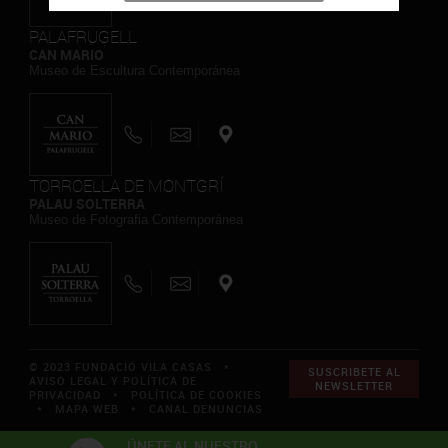
PALAFRUGELL
CAN MARIO
Museo de Escultura Contemporánea
TORROELLA DE MONTGRÍ
PALAU SOLTERRA
Museo de Fotografia Contemporánea
© 2023 FUNDACIÓ VILA CASAS *
SUSCRIBETE AL
AVISO LEGAL Y POLÍTICA DE
NEWSLETTER
PRIVACIDAD
*
POLÍTICA DE COOKIES
*
MAPA WEB
*
CANAL DENUNCIAS
ÚNETE AL NUESTRO