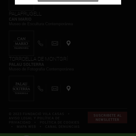
PALAFRUGELL
CAN MARIO
Museo de Escultura Contemporánea
TORROELLA DE MONTGRÍ
PALAU SOLTERRA
Museo de Fotografia Contemporánea
© 2023 FUNDACIÓ VILA CASAS *
SUSCRIBETE AL
AVISO LEGAL Y POLÍTICA DE
NEWSLETTER
PRIVACIDAD
*
POLÍTICA DE COOKIES
*
MAPA WEB
*
CANAL DENUNCIAS