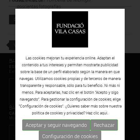
reúne más de
doscientas fotografías
que inmortalizan las
Documento adjunto
vivencias de Sentís en
DESCARGAR
Barcelona, Nueva York,
la África y el Oriente.
VOLVER
Las cookies mejoran tu experiencia online. Adaptan el
BARCELONA
contenido a tus intereses y permiten mostrarte publicidad
ESPAIS VOLART
Exhibiciones temporales Arte Contemporáneo
sobre la base de un perfil elaborado según la manera en que
navegas. Utilizamos cookies propias y de terceros de manera
transparente y responsable, sólo para tu beneficio. Ni más ni
menos. Para aceptarlas, haz clic en el botón "Acepto y sigo
navegando". Para gestionar la configuración de cookies, elige
"Configuración de cookies". ¿Quieres saber más sobre nuestra
BARCELONA
CAN FRAMIS
política de cookies y privacidad? Haz clic
aquí.
Museo de Pintura Contemporánea
Aceptar y seguir navegando
Rechazar
Configuración de cookies