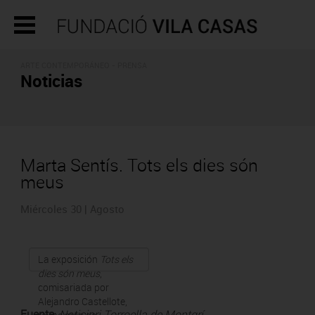
ARTE CONTEMPORÁNEO - PRENSA
Noticias
Marta Sentís. Tots els dies són
meus
Miércoles 30 | Agosto
La exposición
Tots els
dies són meus
,
comisariada por
Alejandro Castellote,
Fuente
:
Noticiari Torroella de Montgrí