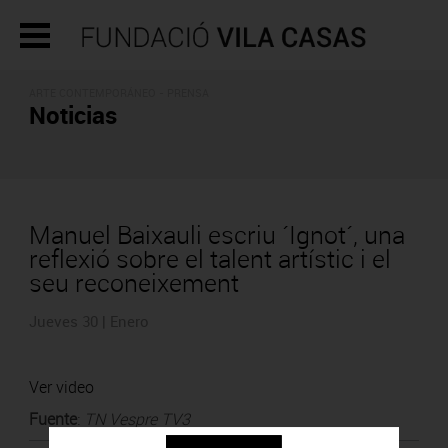
ARTE CONTEMPORÁNEO - PRENSA
Noticias
Manuel Baixauli escriu ´Ignot´, una
reflexió sobre el talent artístic i el
seu reconeixement
Jueves 30 | Enero
Ver video
Fuente
:
TN Vespre TV3