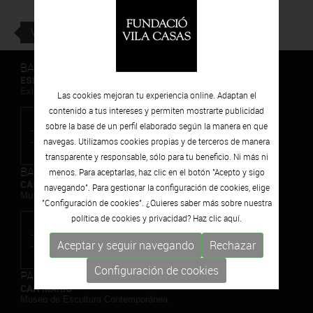
VOLVER
BARCELONA
ESPAIS VOLART
Exhibiciones temporales Arte Contemporáneo
Las cookies mejoran tu experiencia online. Adaptan el
contenido a tus intereses y permiten mostrarte publicidad
sobre la base de un perfil elaborado según la manera en que
navegas. Utilizamos cookies propias y de terceros de manera
transparente y responsable, sólo para tu beneficio. Ni más ni
BARCELONA
menos. Para aceptarlas, haz clic en el botón "Acepto y sigo
CAN FRAMIS
navegando". Para gestionar la configuración de cookies, elige
Museo de Pintura Contemporánea
"Configuración de cookies". ¿Quieres saber más sobre nuestra
política de cookies y privacidad? Haz clic
aquí.
Aceptar y seguir navegando
Rechazar
Configuración de cookies
PALAFRUGELL
CAN MARIO
Museo de Escultura Contemporánea