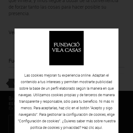
que viniera, y finos llegué a dudar de la conveniencia
de forzar tanto las cosas para hacer posible su
presencia.
Ver noticia
Fuente
:
Ara
Las cookies mejoran tu experiencia online. Adaptan el
contenido a tus intereses y permiten mostrarte publicidad
VOLVER
sobre la base de un perfil elaborado según la manera en que
navegas. Utilizamos cookies propias y de terceros de manera
BARCELONA
transparente y responsable, sólo para tu beneficio. Ni más ni
ESPAIS VOLART
menos. Para aceptarlas, haz clic en el botón "Acepto y sigo
Exhibiciones temporales Arte Contemporáneo
navegando". Para gestionar la configuración de cookies, elige
"Configuración de cookies". ¿Quieres saber más sobre nuestra
política de cookies y privacidad? Haz clic
aquí.