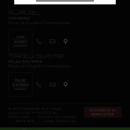
PALAFRUGELL
CAN MARIO
Museo de Escultura Contemporánea
TORROELLA DE MONTGRÍ
PALAU SOLTERRA
Museo de Fotografia Contemporánea
© 2023 FUNDACIÓ VILA CASAS *
SUSCRIBETE AL
AVISO LEGAL Y POLÍTICA DE
NEWSLETTER
PRIVACIDAD
*
POLÍTICA DE COOKIES
*
MAPA WEB
*
CANAL DENUNCIAS