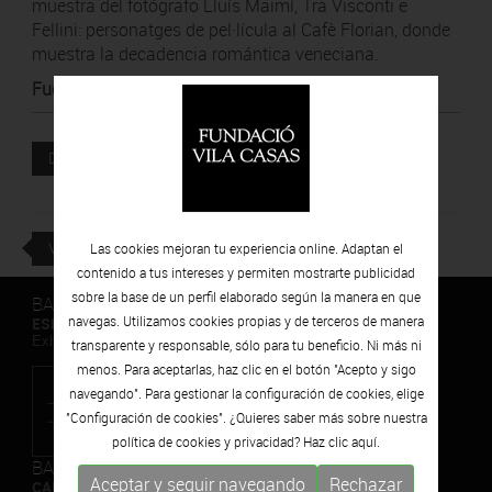
muestra del fotógrafo Lluís Maimí, Tra Visconti e
Fellini: personatges de pel·lícula al Cafè Florian, donde
muestra la decadencia romántica veneciana.
Fuente
:
Diari de Girona
Documento adjunto
DESCARGAR
VOLVER
Las cookies mejoran tu experiencia online. Adaptan el
contenido a tus intereses y permiten mostrarte publicidad
sobre la base de un perfil elaborado según la manera en que
BARCELONA
navegas. Utilizamos cookies propias y de terceros de manera
ESPAIS VOLART
Exhibiciones temporales Arte Contemporáneo
transparente y responsable, sólo para tu beneficio. Ni más ni
menos. Para aceptarlas, haz clic en el botón "Acepto y sigo
navegando". Para gestionar la configuración de cookies, elige
"Configuración de cookies". ¿Quieres saber más sobre nuestra
política de cookies y privacidad? Haz clic
aquí.
BARCELONA
Aceptar y seguir navegando
Rechazar
CAN FRAMIS