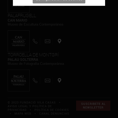
PALAFRUGELL
CAN MARIO
Museo de Escultura Contemporánea
TORROELLA DE MONTGRÍ
PALAU SOLTERRA
Museo de Fotografia Contemporánea
© 2023 FUNDACIÓ VILA CASAS *
SUSCRIBETE AL
AVISO LEGAL Y POLÍTICA DE
NEWSLETTER
PRIVACIDAD
*
POLÍTICA DE COOKIES
*
MAPA WEB
*
CANAL DENUNCIAS