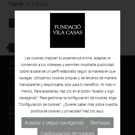
Fuente
:
el 3 de vuit
Documento adjunto
DESCARGAR
VOLVER
Las cookies mejoran tu experiencia online. Adaptan el
BARCELONA
contenido a tus intereses y permiten mostrarte publicidad
ESPAIS VOLART
sobre la base de un perfil elaborado según la manera en que
Exhibiciones temporales Arte Contemporáneo
navegas. Utilizamos cookies propias y de terceros de manera
transparente y responsable, sólo para tu beneficio. Ni más ni
menos. Para aceptarlas, haz clic en el botón "Acepto y sigo
navegando". Para gestionar la configuración de cookies, elige
"Configuración de cookies". ¿Quieres saber más sobre nuestra
BARCELONA
política de cookies y privacidad? Haz clic
aquí.
CAN FRAMIS
Museo de Pintura Contemporánea
Aceptar y seguir navegando
Rechazar
Configuración de cookies