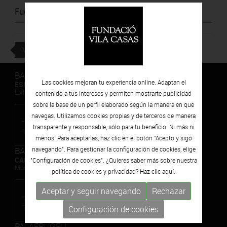
Fuente
:
Empordà Info
VOLVER
BARCELONA
Las cookies mejoran tu experiencia online. Adaptan el
ESPAIS VOLART
Exhibiciones temporales Arte Contemporáneo
contenido a tus intereses y permiten mostrarte publicidad
sobre la base de un perfil elaborado según la manera en que
navegas. Utilizamos cookies propias y de terceros de manera
transparente y responsable, sólo para tu beneficio. Ni más ni
menos. Para aceptarlas, haz clic en el botón "Acepto y sigo
BARCELONA
navegando". Para gestionar la configuración de cookies, elige
CAN FRAMIS
"Configuración de cookies". ¿Quieres saber más sobre nuestra
Museo de Pintura Contemporánea
política de cookies y privacidad? Haz clic
aquí.
Aceptar y seguir navegando
Rechazar
Configuración de cookies
PALAFRUGELL