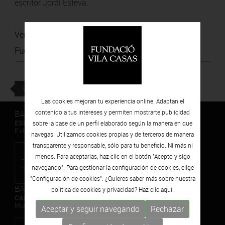
escritor Jordi Esteva.
Ver noticia
Fuente
:
Revista del Baix Empordà
VOLVER
Las cookies mejoran tu experiencia online. Adaptan el
BARCELONA
contenido a tus intereses y permiten mostrarte publicidad
ESPAIS VOLART
sobre la base de un perfil elaborado según la manera en que
Exhibiciones temporales Arte Contemporáneo
navegas. Utilizamos cookies propias y de terceros de manera
transparente y responsable, sólo para tu beneficio. Ni más ni
menos. Para aceptarlas, haz clic en el botón "Acepto y sigo
navegando". Para gestionar la configuración de cookies, elige
"Configuración de cookies". ¿Quieres saber más sobre nuestra
BARCELONA
política de cookies y privacidad? Haz clic
aquí.
CAN FRAMIS
Museo de Pintura Contemporánea
Aceptar y seguir navegando
Rechazar