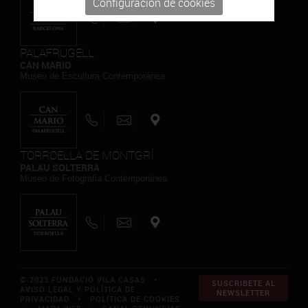
Configuración de cookies
PALAFRUGELL
CAN MARIO
Museo de Escultura Contemporánea
TORROELLA DE MONTGRÍ
PALAU SOLTERRA
Museo de Fotografia Contemporánea
© 2023 FUNDACIÓ VILA CASAS *
SUSCRIBETE AL
AVISO LEGAL Y POLÍTICA DE
NEWSLETTER
PRIVACIDAD
*
POLÍTICA DE COOKIES