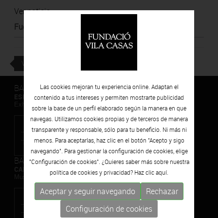
Ver noticia
Fuente
:
Hoy Magazine
VOLVER
BARCELONA
Las cookies mejoran tu experiencia online. Adaptan el
ESPAIS VOLART
contenido a tus intereses y permiten mostrarte publicidad
Exhibiciones temporales Arte Contemporáneo
sobre la base de un perfil elaborado según la manera en que
navegas. Utilizamos cookies propias y de terceros de manera
transparente y responsable, sólo para tu beneficio. Ni más ni
menos. Para aceptarlas, haz clic en el botón "Acepto y sigo
navegando". Para gestionar la configuración de cookies, elige
BARCELONA
"Configuración de cookies". ¿Quieres saber más sobre nuestra
CAN FRAMIS
política de cookies y privacidad? Haz clic
aquí.
Museo de Pintura Contemporánea
Aceptar y seguir navegando
Rechazar
Configuración de cookies