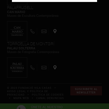
PALAFRUGELL
CAN MARIO
Museo de Escultura Contemporánea
TORROELLA DE MONTGRÍ
PALAU SOLTERRA
Museo de Fotografia Contemporánea
© 2023 FUNDACIÓ VILA CASAS *
SUSCRIBETE AL
AVISO LEGAL Y POLÍTICA DE
NEWSLETTER
PRIVACIDAD
*
POLÍTICA DE COOKIES
*
MAPA WEB
*
CANAL DENUNCIAS
ÚNETE AL NUESTRO