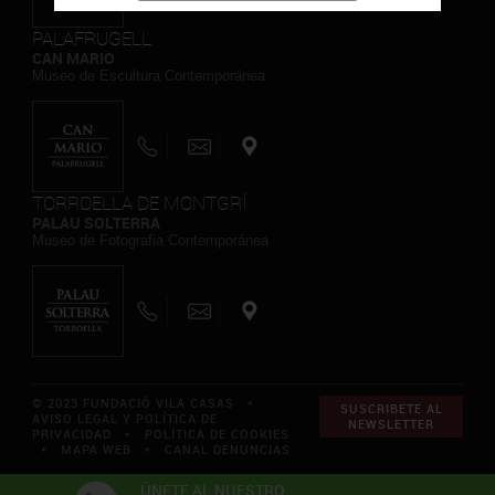
PALAFRUGELL
CAN MARIO
Museo de Escultura Contemporánea
TORROELLA DE MONTGRÍ
PALAU SOLTERRA
Museo de Fotografia Contemporánea
© 2023 FUNDACIÓ VILA CASAS *
SUSCRIBETE AL
AVISO LEGAL Y POLÍTICA DE
NEWSLETTER
PRIVACIDAD
*
POLÍTICA DE COOKIES
*
MAPA WEB
*
CANAL DENUNCIAS
ÚNETE AL NUESTRO